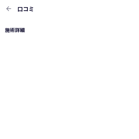
arrow_back
口コミ
施術詳細