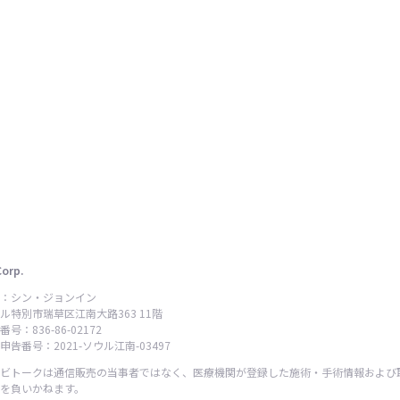
Corp.
：シン・ジョンイン
ル特別市瑞草区江南大路363 11階
号：836-86-02172
告番号：2021-ソウル江南-03497
ビトークは通信販売の当事者ではなく、医療機関が登録した施術・手術情報および
を負いかねます。