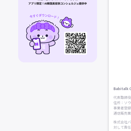
Babitalk 
代表取締役
住所：ソウ
事業者登録番
通信販売業申
株式会社バ
対して責任