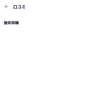
arrow_back
口コミ
施術詳細