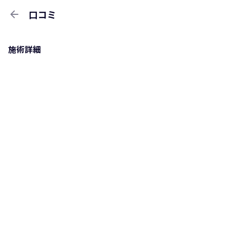
arrow_back
口コミ
施術詳細