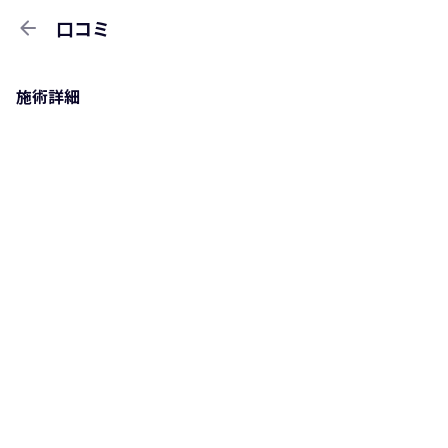
arrow_back
口コミ
施術詳細