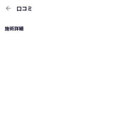
arrow_back
口コミ
施術詳細