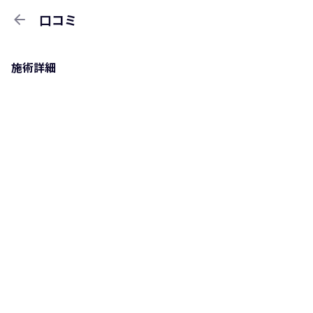
arrow_back
口コミ
施術詳細