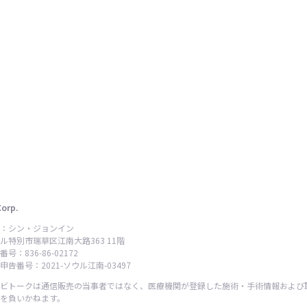
Corp.
：シン・ジョンイン
ル特別市瑞草区江南大路363 11階
号：836-86-02172
告番号：2021-ソウル江南-03497
ビトークは通信販売の当事者ではなく、医療機関が登録した施術・手術情報および
を負いかねます。