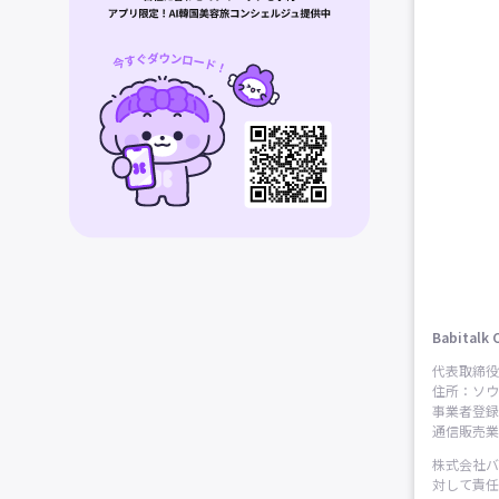
Babitalk 
代表取締役
住所：ソウ
事業者登録番
通信販売業申
株式会社バ
対して責任