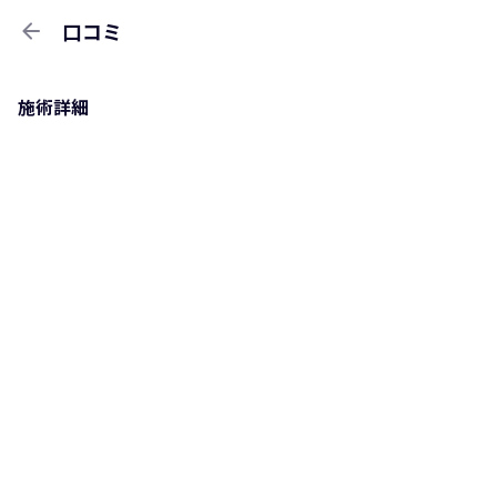
arrow_back
口コミ
施術詳細