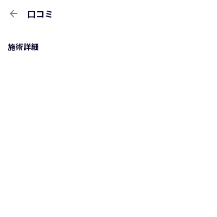
arrow_back
口コミ
施術詳細