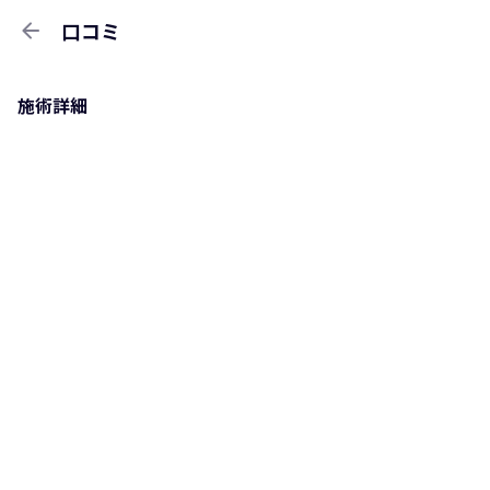
arrow_back
口コミ
施術詳細