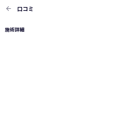
arrow_back
口コミ
施術詳細