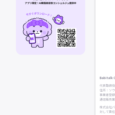
Babitalk 
代表取締役
住所：ソウ
事業者登録番
通信販売業申
株式会社バ
対して責任