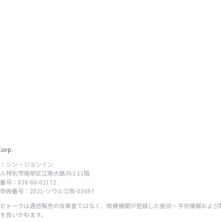
Corp.
：シン・ジョンイン
ル特別市瑞草区江南大路363 11階
号：836-86-02172
告番号：2021-ソウル江南-03497
ビトークは通信販売の当事者ではなく、医療機関が登録した施術・手術情報および
を負いかねます。