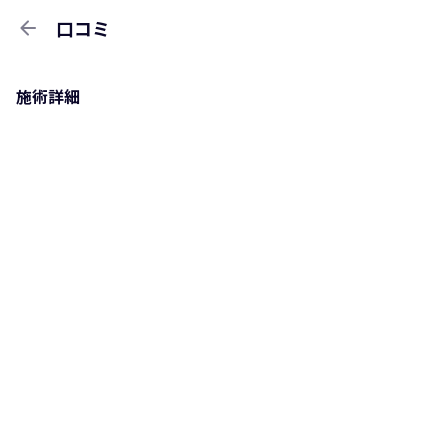
arrow_back
口コミ
施術詳細