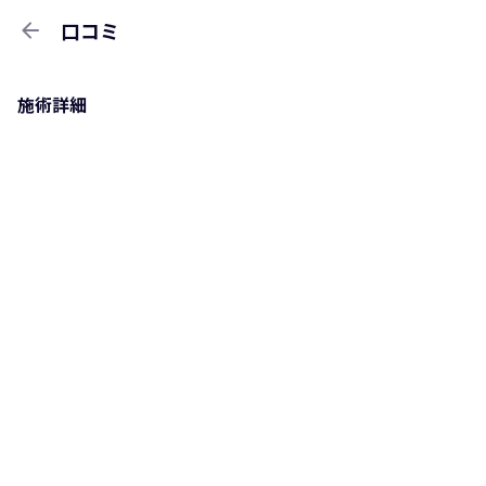
arrow_back
口コミ
施術詳細