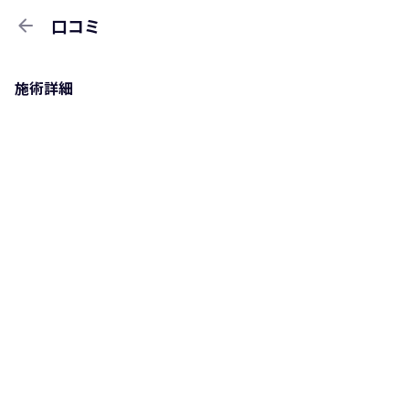
arrow_back
口コミ
施術詳細