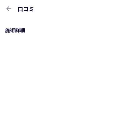
arrow_back
口コミ
施術詳細