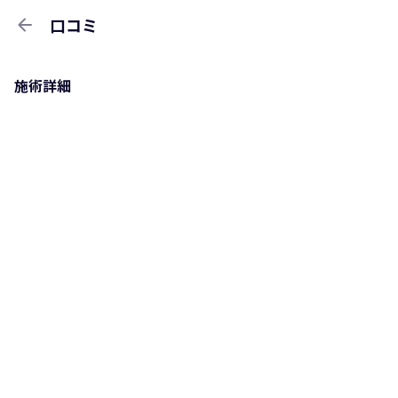
arrow_back
口コミ
施術詳細