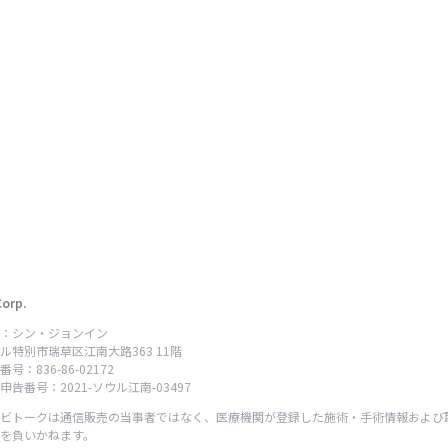
Corp.
：シン・ジョンイン
ル特別市瑞草区江南大路363 11階
号：836-86-02172
告番号：2021-ソウル江南-03497
ビトークは通信販売の当事者ではなく、医療機関が登録した施術・手術情報および
を負いかねます。