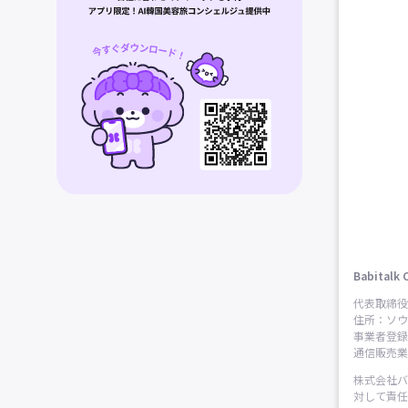
Babitalk 
代表取締役
住所：ソウ
事業者登録番
通信販売業申
株式会社バ
対して責任