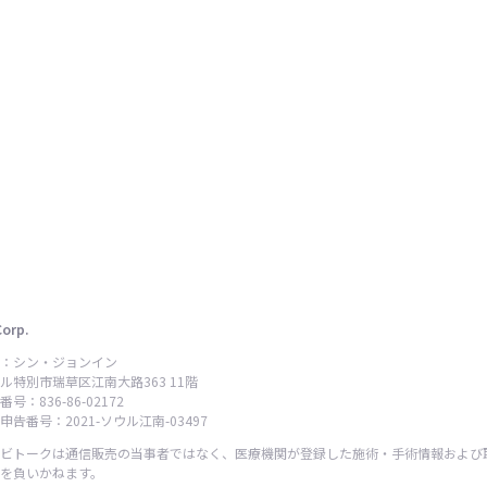
Corp.
：シン・ジョンイン
ル特別市瑞草区江南大路363 11階
号：836-86-02172
告番号：2021-ソウル江南-03497
ビトークは通信販売の当事者ではなく、医療機関が登録した施術・手術情報および
を負いかねます。