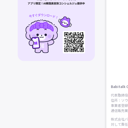
Babitalk 
代表取締役
住所：ソウ
事業者登録番
通信販売業申
株式会社バ
対して責任