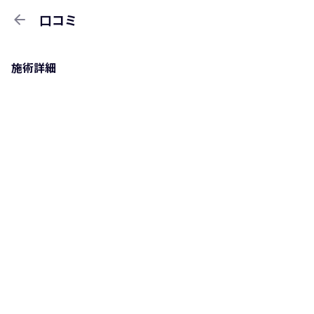
arrow_back
口コミ
施術詳細