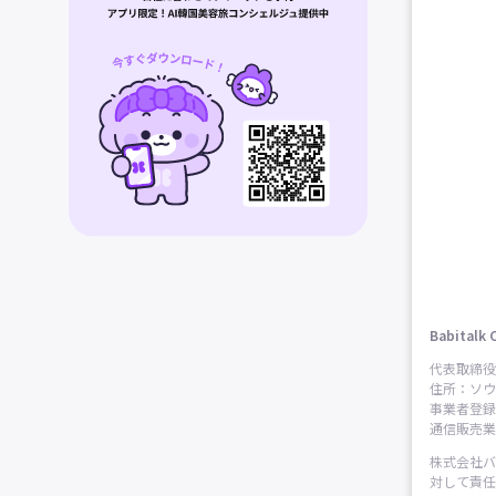
Babitalk 
代表取締役
住所：ソウ
事業者登録番
通信販売業申
株式会社バ
対して責任