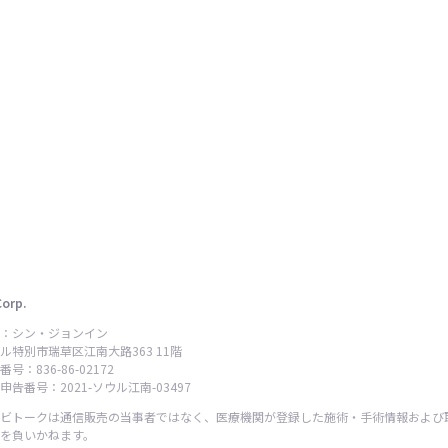
Corp.
：シン・ジョンイン
ル特別市瑞草区江南大路363 11階
号：836-86-02172
告番号：2021-ソウル江南-03497
ビトークは通信販売の当事者ではなく、医療機関が登録した施術・手術情報および
を負いかねます。