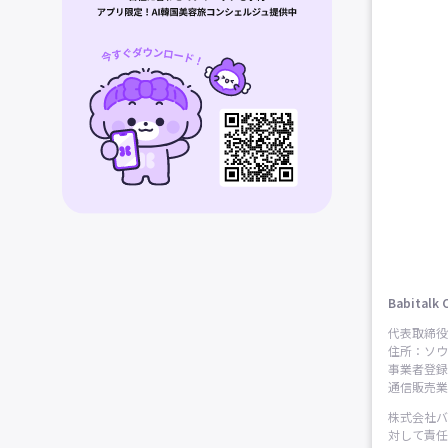
Babitalk 
代表取締役
住所：ソウ
事業者登録番
通信販売業申
株式会社バ
対して責任