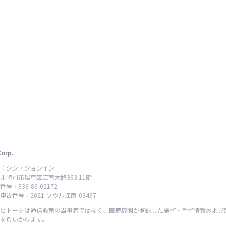
Corp.
：シン・ジョンイン
ル特別市瑞草区江南大路363 11階
号：836-86-02172
告番号：2021-ソウル江南-03497
ビトークは通信販売の当事者ではなく、医療機関が登録した施術・手術情報および
を負いかねます。