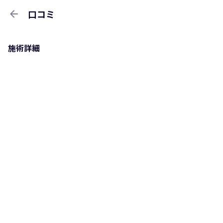
arrow_back
口コミ
施術詳細