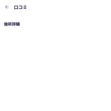
arrow_back
口コミ
施術詳細