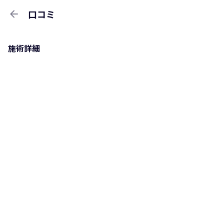
arrow_back
口コミ
施術詳細