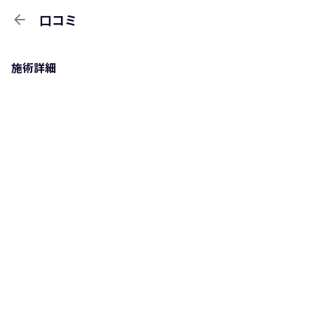
arrow_back
口コミ
施術詳細