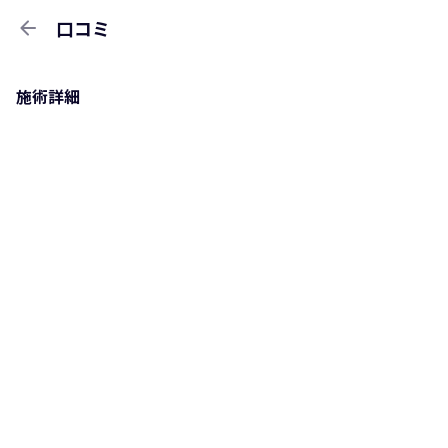
arrow_back
口コミ
施術詳細