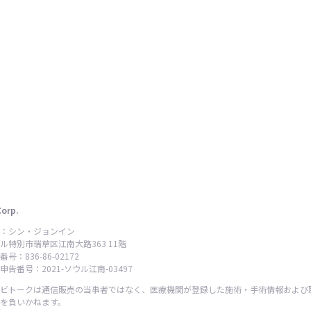
Corp.
：シン・ジョンイン
ル特別市瑞草区江南大路363 11階
号：836-86-02172
告番号：2021-ソウル江南-03497
ビトークは通信販売の当事者ではなく、医療機関が登録した施術・手術情報および
を負いかねます。