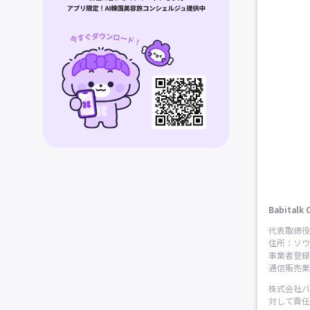
Babitalk 
代表取締役
住所：ソウ
事業者登録番
通信販売業申
株式会社バ
対して責任