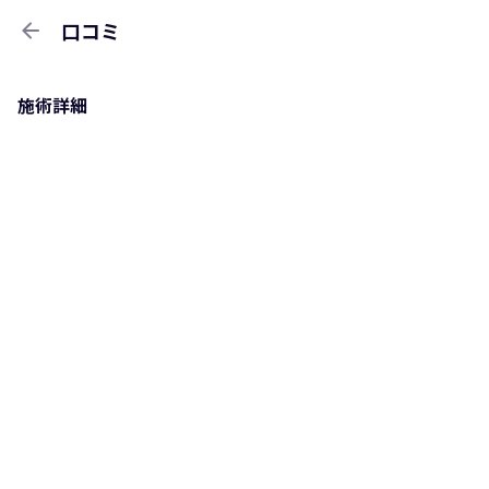
arrow_back
口コミ
施術詳細