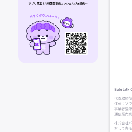
Babitalk 
代表取締役
住所：ソウ
事業者登録番
通信販売業申
株式会社バ
対して責任