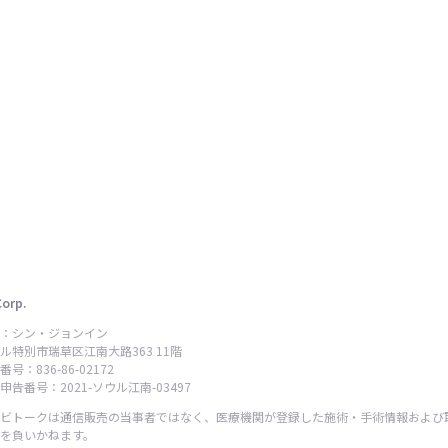
Corp.
：シン・ジョンイン
ル特別市瑞草区江南大路363 11階
号：836-86-02172
告番号：2021-ソウル江南-03497
ビトークは通信販売の当事者ではなく、医療機関が登録した施術・手術情報および
を負いかねます。