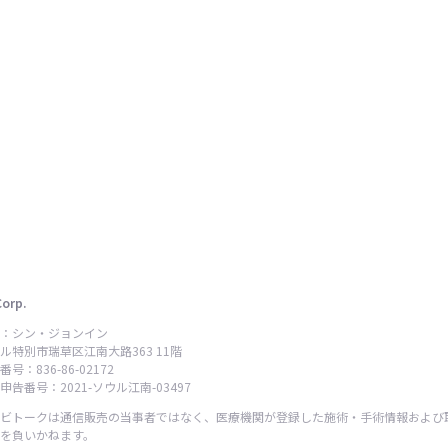
Corp.
：シン・ジョンイン
ル特別市瑞草区江南大路363 11階
号：836-86-02172
告番号：2021-ソウル江南-03497
ビトークは通信販売の当事者ではなく、医療機関が登録した施術・手術情報および
を負いかねます。