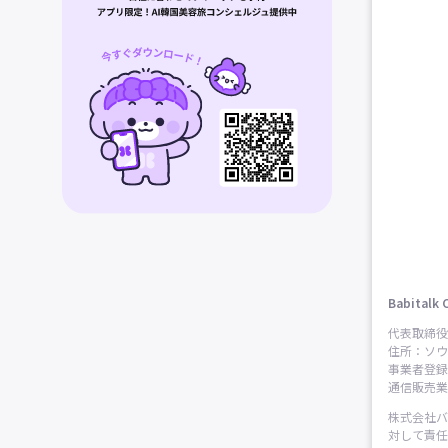
Babitalk 
代表取締役
住所：ソウ
事業者登録番
通信販売業申
株式会社バ
対して責任