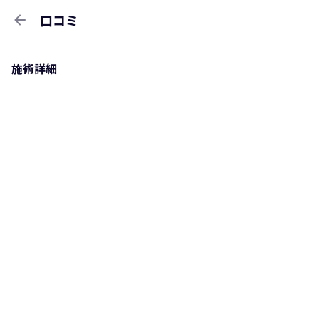
arrow_back
口コミ
施術詳細