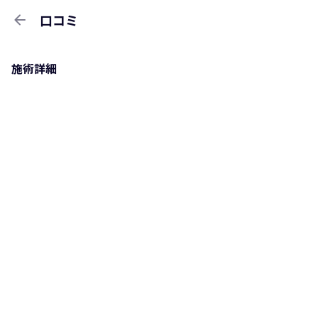
arrow_back
口コミ
施術詳細