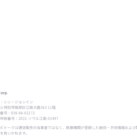
Corp.
：シン・ジョンイン
ル特別市瑞草区江南大路363 11階
号：836-86-02172
告番号：2021-ソウル江南-03497
ビトークは通信販売の当事者ではなく、医療機関が登録した施術・手術情報および
を負いかねます。