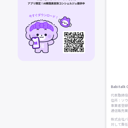
Babitalk 
代表取締役
住所：ソウ
事業者登録番
通信販売業申
株式会社バ
対して責任