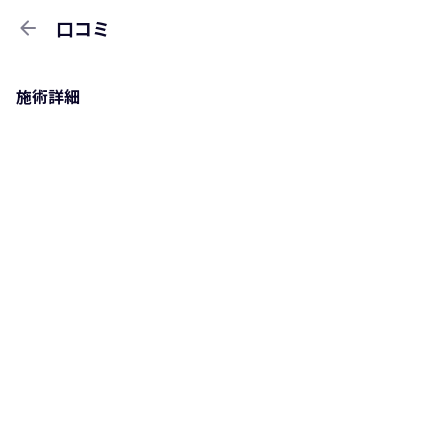
arrow_back
口コミ
施術詳細