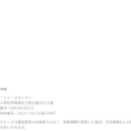
Corp.
：シン・ジョンイン
ル特別市瑞草区江南大路363 11階
号：836-86-02172
告番号：2021-ソウル江南-03497
ビトークは通信販売の当事者ではなく、医療機関が登録した施術・手術情報および
を負いかねます。