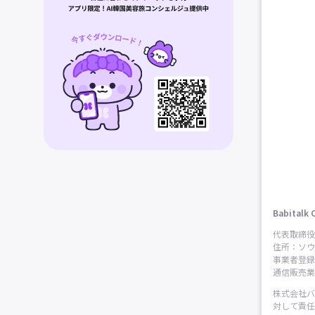
Babitalk 
代表取締役
住所：ソウ
事業者登録番
通信販売業申
株式会社バ
対して責任