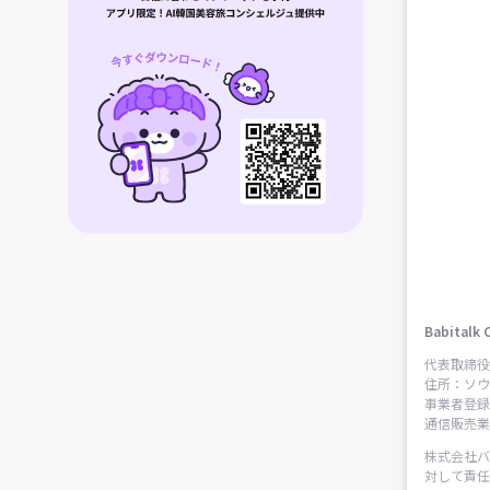
Babitalk 
代表取締役
住所：ソウ
事業者登録番
通信販売業申
株式会社バ
対して責任