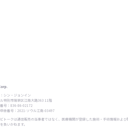
Corp.
：シン・ジョンイン
ル特別市瑞草区江南大路363 11階
号：836-86-02172
告番号：2021-ソウル江南-03497
ビトークは通信販売の当事者ではなく、医療機関が登録した施術・手術情報および
を負いかねます。