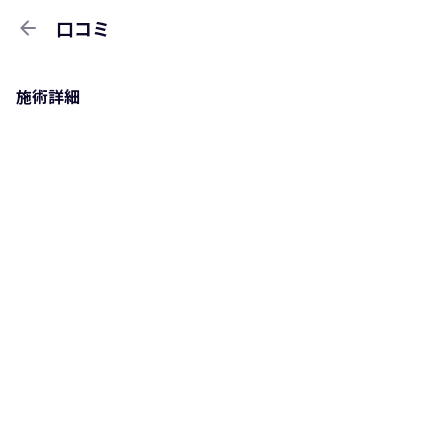
arrow_back
口コミ
施術詳細