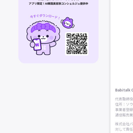
Babitalk 
代表取締役
住所：ソウ
事業者登録番
通信販売業申
株式会社バ
対して責任