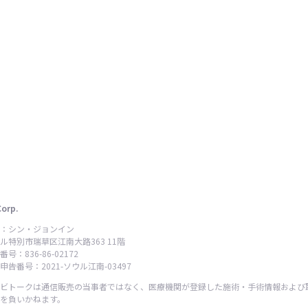
Corp.
：シン・ジョンイン
ル特別市瑞草区江南大路363 11階
号：836-86-02172
告番号：2021-ソウル江南-03497
ビトークは通信販売の当事者ではなく、医療機関が登録した施術・手術情報および
を負いかねます。