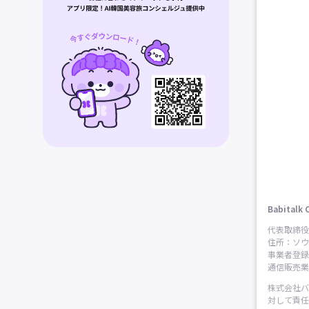
Babitalk 
代表取締役
住所：ソウ
事業者登録番
通信販売業申
株式会社バ
対して責任