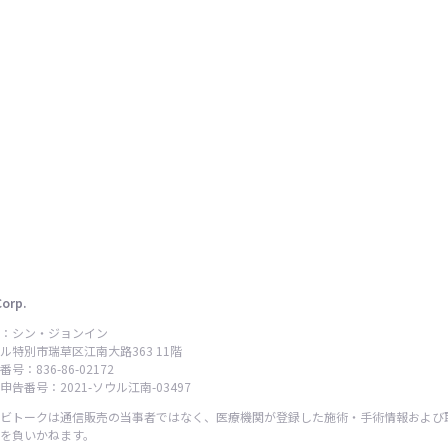
Corp.
：シン・ジョンイン
ル特別市瑞草区江南大路363 11階
号：836-86-02172
告番号：2021-ソウル江南-03497
ビトークは通信販売の当事者ではなく、医療機関が登録した施術・手術情報および
を負いかねます。