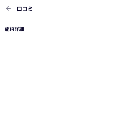
arrow_back
口コミ
施術詳細