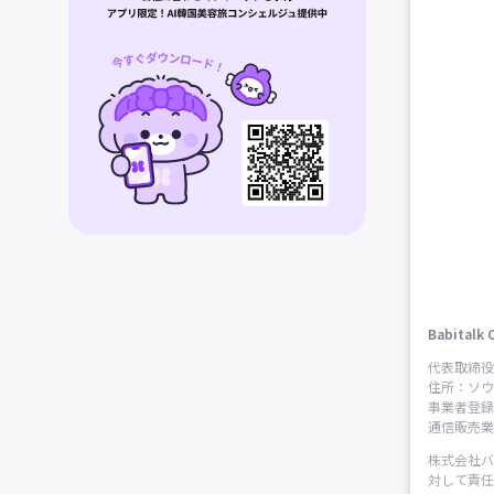
Babitalk 
代表取締役
住所：ソウ
事業者登録番
通信販売業申
株式会社バ
対して責任