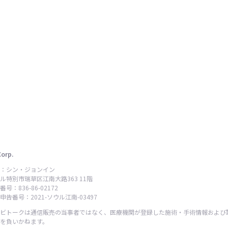
Corp.
：シン・ジョンイン
ル特別市瑞草区江南大路363 11階
号：836-86-02172
告番号：2021-ソウル江南-03497
ビトークは通信販売の当事者ではなく、医療機関が登録した施術・手術情報および
を負いかねます。