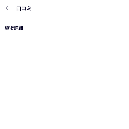
arrow_back
口コミ
施術詳細