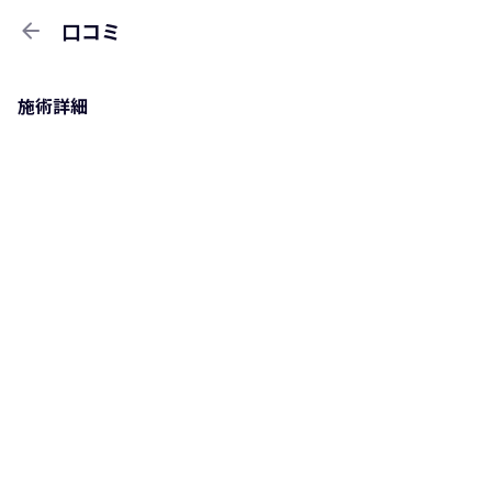
arrow_back
口コミ
施術詳細