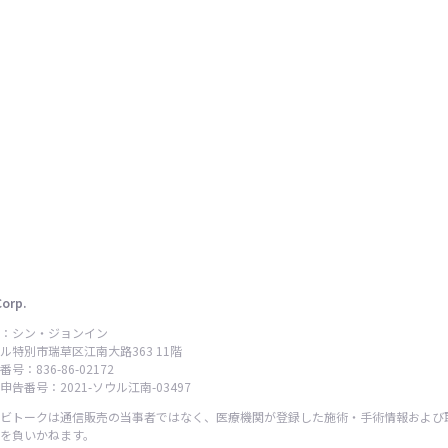
Corp.
：シン・ジョンイン
ル特別市瑞草区江南大路363 11階
号：836-86-02172
告番号：2021-ソウル江南-03497
ビトークは通信販売の当事者ではなく、医療機関が登録した施術・手術情報および
を負いかねます。