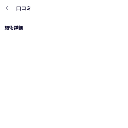
arrow_back
口コミ
施術詳細