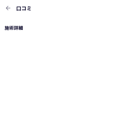
arrow_back
口コミ
施術詳細