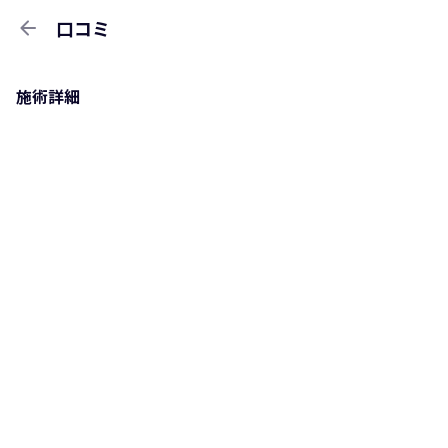
arrow_back
口コミ
施術詳細