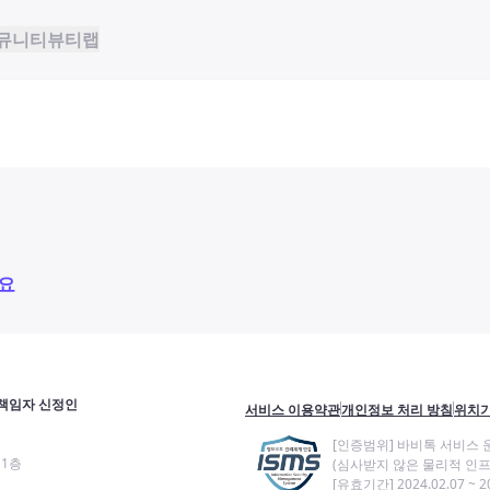
뮤니티
뷰티랩
요
책임자 신정인
서비스 이용약관
개인정보 처리 방침
위치기
[인증범위] 바비톡 서비스 
11층
(심사받지 않은 물리적 인프
[유효기간] 2024.02.07 ~ 20