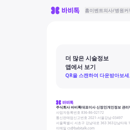
홈
이벤트
의사/병원
커
더 많은 시술정보
앱에서 보기
QR을 스캔하여 다운받아보세
주식회사 바비톡
대표이사 신정인
개인정보 관리
사업자등록번호 836-86-02172
통신판매업신고번호 2021-서울강남-03497
서울특별시 서초구 강남대로 363 363강남타워 
이메일 cs@babitalk.com